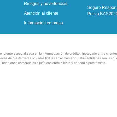
Riesgos y advertencias
Seguro Responsa
Atención al cliente
Poliza BAS202
Información empresa
endiente especializada en la intermediación de crédito hipotecario entre cliente
tecas de prestamistas privados líderes en el mercado. Estas entidades son las qu
 relaciones comerciales o jurídicas entre cliente y entidad o prestamista.
Diseño web Sevilla
por Marketmovil