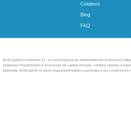
Colabora
Blog
FAQ
BirdCapital Investment S.L. es una empresa de intermediación financiera indep
Empresas Prestamistas e Inversores de capital privado, créditos rápidos e hipo
aportada. BirdCapital no tiene responsabilidades asociadas a las condiciones ni