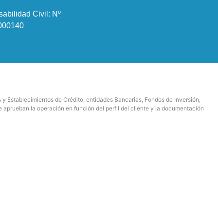
bilidad Civil: Nº
000140
s y Establecimientos de Crédito, entidades Bancarias, Fondos de Inversión,
e aprueban la operación en función del perfil del cliente y la documentación