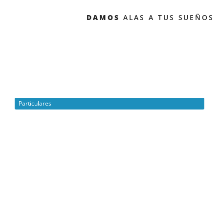
DAMOS
ALAS A TUS SUEÑOS
Particulares
Préstamos sin nómina
+ información