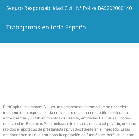
Seguro Responsabilidad Civil: Nº Poliza BAS202000140
Trabajamos en toda España
BirdCapital Investment S.L. es una empresa de intermediación financiera
independiente especializada en la intermediación de crédito hipotecario
entre clientes y Establecimientos de Crédito, entidades Bancarias, Fondos
de Inversión, Empresas Prestamistas e Inversores de capital privado, créditos
rápidos e hipotecas de prestamistas privados líderes en el mercado. Estas
entidades son las que aprueban la operación en función del perfil del cliente